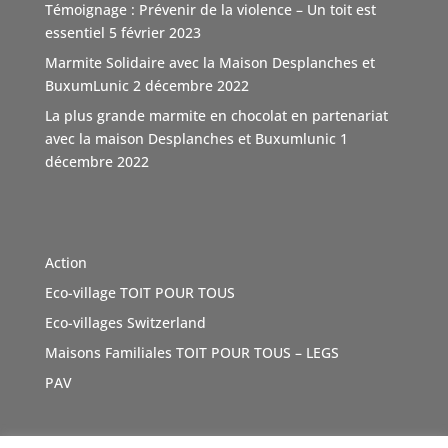
Témoignage : Prévenir de la violence – Un toit est
d'autant que l'association n'est pas subventionnée
...
essentiel
5 février 2023
Voir Plus
Marmite Solidaire avec la Maison Desplanches et
Video
BuxumLunic
2 décembre 2022
Voir sur Facebook
·
Partager
La plus grande marmite en chocolat en partenariat
avec la maison Desplanches et Buxumlunic
1
décembre 2022
TOIT POUR TOUS Suisse
5 mois il y a
Une agence immobilière à Genève, Boutique Immo qui a
du coeur et relie la société avec solidarité. Boutique
Action
Immo, partenaire de l'association TOIT POUR TOUS
Eco-village TOIT POUR TOUS
Suisse. Merci de sa générosité à travers cette initiative
vertue
#Don
Eco-villages Switzerland
#geneve
e
#sensibilisations
t
#inauguration
a
#toitpourtous
Maisons Familiales TOIT POUR TOUS – LEGS
r
#solidarité
r
#contribution
ution
PAV
Photo
Voir sur Facebook
·
Partager