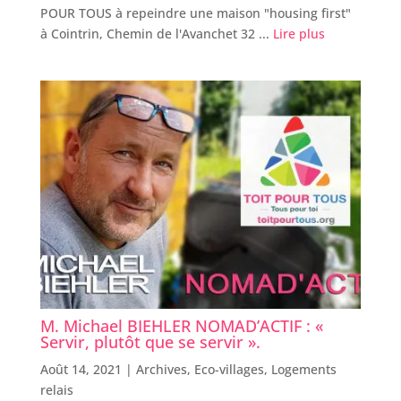
POUR TOUS à repeindre une maison "housing first"
à Cointrin, Chemin de l'Avanchet 32 ...
Lire plus
M. Michael BIEHLER NOMAD’ACTIF : «
Servir, plutôt que se servir ».
Août 14, 2021 |
Archives
,
Eco-villages
,
Logements
relais