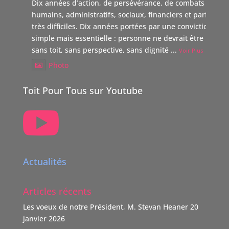
Dix années d’action, de persévérance, de combats
humains, administratifs, sociaux, financiers et parfois
très difficiles. Dix années portées par une conviction
simple mais essentielle : personne ne devrait être laissé
sans toit, sans perspective, sans dignité
...
Voir Plus
Photo
Voir sur Facebook
·
Partager
Toit Pour Tous sur Youtube

TOIT POUR TOUS Suisse
5 mois il y a
Boutique Immo, reverse 20% de sa commission à une
association partenaire choisie par le vendeur dont TOIT
Actualités
POUR TOUS Suisse.
"Nous nous positionnons ainsi comme un nouveau
Articles récents
donateur avec une volonté claire : soutenir des causes
humaines, sociales, environnementales et culturelles
Les voeux de notre Président, M. Stevan Heaner
20
qui font la différence."
janvier 2026
TOIT POUR TOUS remercie vivement ce soutien,