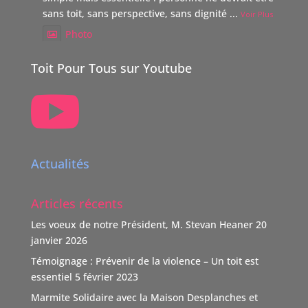
sans toit, sans perspective, sans dignité
...
Voir Plus
Photo
Voir sur Facebook
·
Partager
Toit Pour Tous sur Youtube

TOIT POUR TOUS Suisse
5 mois il y a
Boutique Immo, reverse 20% de sa commission à une
association partenaire choisie par le vendeur dont TOIT
Actualités
POUR TOUS Suisse.
"Nous nous positionnons ainsi comme un nouveau
Articles récents
donateur avec une volonté claire : soutenir des causes
humaines, sociales, environnementales et culturelles
Les voeux de notre Président, M. Stevan Heaner
20
qui font la différence."
janvier 2026
TOIT POUR TOUS remercie vivement ce soutien,
Témoignage : Prévenir de la violence – Un toit est
d'autant que l'association n'est pas subventionnée
...
essentiel
5 février 2023
Voir Plus
Marmite Solidaire avec la Maison Desplanches et
Video