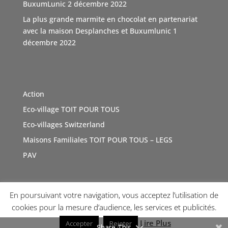
BuxumLunic
2 décembre 2022
Voir sur Facebook
·
Partager
La plus grande marmite en chocolat en partenariat
avec la maison Desplanches et Buxumlunic
1
décembre 2022
TOIT POUR TOUS Suisse
5 mois il y a
Une agence immobilière à Genève, Boutique Immo qui a
du coeur et relie la société avec solidarité. Boutique
Action
Immo, partenaire de l'association TOIT POUR TOUS
Eco-village TOIT POUR TOUS
Suisse. Merci de sa générosité à travers cette initiative
vertue
#Don
Eco-villages Switzerland
#geneve
e
#sensibilisations
t
#inauguration
a
#toitpourtous
Maisons Familiales TOIT POUR TOUS – LEGS
r
#solidarité
r
#contribution
ution
PAV
Photo
Voir sur Facebook
·
Partager
En poursuivant votre navigation, vous acceptez l’utilisation de
Copyright © 2026 TOI(T) POUR TOUS !
Internet Diffusion
cookies pour la mesure d’audience, les services et publicités.
TOIT POUR TOUS Suisse
a 2 nouvelles photos
du Le 6 mars à 06:22.
Lire Plus
Accepter
Rejeter
5 mois il y a
Share This