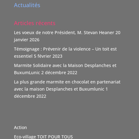
Actualités
POUR TOUS Suisse.
"Nous nous positionnons ainsi comme un nouveau
Articles récents
donateur avec une volonté claire : soutenir des causes
humaines, sociales, environnementales et culturelles
Les voeux de notre Président, M. Stevan Heaner
20
qui font la différence."
janvier 2026
TOIT POUR TOUS remercie vivement ce soutien,
Témoignage : Prévenir de la violence – Un toit est
d'autant que l'association n'est pas subventionnée
...
essentiel
5 février 2023
Voir Plus
Marmite Solidaire avec la Maison Desplanches et
Video
BuxumLunic
2 décembre 2022
Voir sur Facebook
·
Partager
La plus grande marmite en chocolat en partenariat
avec la maison Desplanches et Buxumlunic
1
décembre 2022
TOIT POUR TOUS Suisse
5 mois il y a
Une agence immobilière à Genève, Boutique Immo qui a
du coeur et relie la société avec solidarité. Boutique
Action
Immo, partenaire de l'association TOIT POUR TOUS
Eco-village TOIT POUR TOUS
Suisse. Merci de sa générosité à travers cette initiative