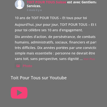
TOIT POUR TOUS Suisse
est avec Gentleman
Services.
3 mois il y a
10 ans de TOIT POUR TOUS – Et tous pour toi
Aujourd’hui, jour pour jour, TOIT POUR TOUS – Et tous
pour toi célèbre ses 10 ans d’engagement.
Dix années d’action, de persévérance, de combats
humains, administratifs, sociaux, financiers et parfois
très difficiles. Dix années portées par une conviction
simple mais essentielle : personne ne devrait être laissé
sans toit, sans perspective, sans dignité
...
Voir Plus
Photo
Voir sur Facebook
·
Partager
Toit Pour Tous sur Youtube

TOIT POUR TOUS Suisse
5 mois il y a
Boutique Immo, reverse 20% de sa commission à une
association partenaire choisie par le vendeur dont TOIT