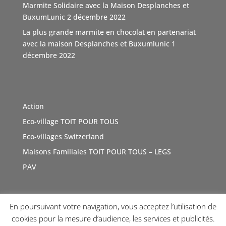
Marmite Solidaire avec la Maison Desplanches et
Video
BuxumLunic
2 décembre 2022
Voir sur Facebook
·
Partager
La plus grande marmite en chocolat en partenariat
avec la maison Desplanches et Buxumlunic
1
décembre 2022
TOIT POUR TOUS Suisse
5 mois il y a
Une agence immobilière à Genève, Boutique Immo qui a
du coeur et relie la société avec solidarité. Boutique
Action
Immo, partenaire de l'association TOIT POUR TOUS
Eco-village TOIT POUR TOUS
Suisse. Merci de sa générosité à travers cette initiative
vertue
#Don
Eco-villages Switzerland
#geneve
e
#sensibilisations
t
#inauguration
a
#toitpourtous
Maisons Familiales TOIT POUR TOUS – LEGS
r
#solidarité
r
#contribution
ution
PAV
Photo
Voir sur Facebook
·
Partager
En poursuivant votre navigation, vous acceptez l’utilisation de
Copyright © 2026 TOI(T) POUR TOUS !
Internet Diffusion
cookies pour la mesure d’audience, les services et publicités.
TOIT POUR TOUS Suisse
a 2 nouvelles photos