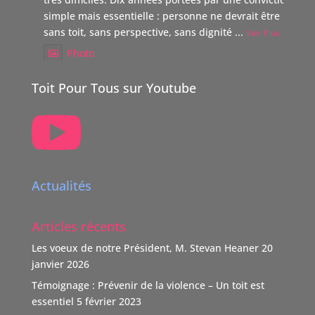
simple mais essentielle : personne ne devrait être laissé
sans toit, sans perspective, sans dignité
...
Voir Plus
Photo
Voir sur Facebook
·
Partager
Toit Pour Tous sur Youtube

TOIT POUR TOUS Suisse
5 mois il y a
Boutique Immo, reverse 20% de sa commission à une
association partenaire choisie par le vendeur dont TOIT
Actualités
POUR TOUS Suisse.
"Nous nous positionnons ainsi comme un nouveau
Articles récents
donateur avec une volonté claire : soutenir des causes
humaines, sociales, environnementales et culturelles
Les voeux de notre Président, M. Stevan Heaner
20
qui font la différence."
janvier 2026
TOIT POUR TOUS remercie vivement ce soutien,
Témoignage : Prévenir de la violence – Un toit est
d'autant que l'association n'est pas subventionnée
...
essentiel
5 février 2023
Voir Plus