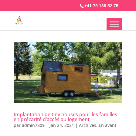
+41 79 138 52 75
Implantation de tiny houses pour les familles
en précarité d’accès au logement
par
admin7809
|
Jan 24, 2021
|
Archives
,
En avant