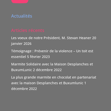
Boutique Immo, reverse 20% de sa commission à une
association partenaire choisie par le vendeur dont TOIT
Actualités
POUR TOUS Suisse.
"Nous nous positionnons ainsi comme un nouveau
Articles récents
donateur avec une volonté claire : soutenir des causes
humaines, sociales, environnementales et culturelles
Les voeux de notre Président, M. Stevan Heaner
20
qui font la différence."
janvier 2026
TOIT POUR TOUS remercie vivement ce soutien,
Témoignage : Prévenir de la violence – Un toit est
d'autant que l'association n'est pas subventionnée
...
essentiel
5 février 2023
Voir Plus
Marmite Solidaire avec la Maison Desplanches et
Video
BuxumLunic
2 décembre 2022
Voir sur Facebook
·
Partager
La plus grande marmite en chocolat en partenariat
avec la maison Desplanches et Buxumlunic
1
décembre 2022
TOIT POUR TOUS Suisse
5 mois il y a
Une agence immobilière à Genève, Boutique Immo qui a
du coeur et relie la société avec solidarité. Boutique