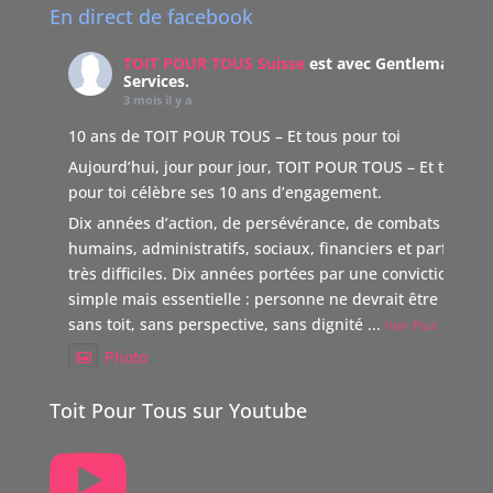
En direct de facebook
TOIT POUR TOUS Suisse
est avec Gentleman
Services.
3 mois il y a
10 ans de TOIT POUR TOUS – Et tous pour toi
Aujourd’hui, jour pour jour, TOIT POUR TOUS – Et tous
pour toi célèbre ses 10 ans d’engagement.
Dix années d’action, de persévérance, de combats
humains, administratifs, sociaux, financiers et parfois
très difficiles. Dix années portées par une conviction
simple mais essentielle : personne ne devrait être laissé
sans toit, sans perspective, sans dignité
...
Voir Plus
Photo
Voir sur Facebook
·
Partager
Toit Pour Tous sur Youtube

TOIT POUR TOUS Suisse
5 mois il y a