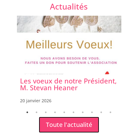
Actualités
Les voeux de notre Président,
Té
M. Stevan Heaner
vi
20 janvier 2026
5 f
Toute l'actualité