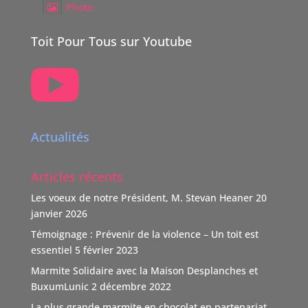
Photo
Voir sur Facebook
·
Partager
Toit Pour Tous sur Youtube

TOIT POUR TOUS Suisse
5 mois il y a
Boutique Immo, reverse 20% de sa commission à une
association partenaire choisie par le vendeur dont TOIT
Actualités
POUR TOUS Suisse.
"Nous nous positionnons ainsi comme un nouveau
Articles récents
donateur avec une volonté claire : soutenir des causes
humaines, sociales, environnementales et culturelles
Les voeux de notre Président, M. Stevan Heaner
20
qui font la différence."
janvier 2026
TOIT POUR TOUS remercie vivement ce soutien,
Témoignage : Prévenir de la violence – Un toit est
d'autant que l'association n'est pas subventionnée
...
essentiel
5 février 2023
Voir Plus
Marmite Solidaire avec la Maison Desplanches et
Video
BuxumLunic
2 décembre 2022
Voir sur Facebook
·
Partager
La plus grande marmite en chocolat en partenariat