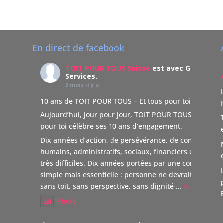
En direct de facebook
TOIT POUR TOUS Suisse
est avec Gentlema
Services.
3 mois il y a
10 ans de TOIT POUR TOUS – Et tous pour toi
Aujourd’hui, jour pour jour, TOIT POUR TOUS – Et tous
pour toi célèbre ses 10 ans d’engagement.
Dix années d’action, de persévérance, de combats
humains, administratifs, sociaux, financiers et parfois
très difficiles. Dix années portées par une conviction
simple mais essentielle : personne ne devrait être lais
sans toit, sans perspective, sans dignité
...
Voir Plus
Photo
Voir sur Facebook
·
Partager