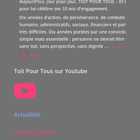
Aujourd’hui, jour pour jour, TOIT POUR TOUS – Et tous
pour toi célèbre ses 10 ans d’engagement.
Dix années d’action, de persévérance, de combats
humains, administratifs, sociaux, financiers et parfois
très difficiles. Dix années portées par une conviction
simple mais essentielle : personne ne devrait être laissé
sans toit, sans perspective, sans dignité
...
Voir Plus
Photo
Voir sur Facebook
·
Partager
Toit Pour Tous sur Youtube

TOIT POUR TOUS Suisse
5 mois il y a
Boutique Immo, reverse 20% de sa commission à une
association partenaire choisie par le vendeur dont TOIT
Actualités
POUR TOUS Suisse.
"Nous nous positionnons ainsi comme un nouveau
Articles récents
donateur avec une volonté claire : soutenir des causes
humaines, sociales, environnementales et culturelles