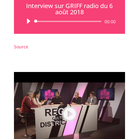
Interview sur GRIFF radio du 6
août 2018
Lecteur
00:00
audio
Source