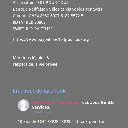
Association TOIT POUR TOUS
Banque Raiffeisen Villes et Vignobles genevois
Compte CH94 8080 8007 6182 3572 5
IID (n° BC): 80808
SWIFT-BIC: RAIFCH22
https://www.paypal.me/toitpourtousorg
Mentions légales &
respect de la vie privée
En direct de facebook
TOIT POUR TOUS Suisse
est avec Gentleman
Services.
3 mois il y a
10 ans de TOIT POUR TOUS – Et tous pour toi