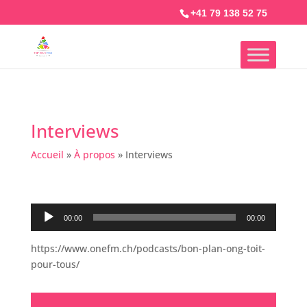
+41 79 138 52 75
Interviews
Accueil
»
À propos
»
Interviews
Lecteur
00:00
00:00
audio
https://www.onefm.ch/podcasts/bon-plan-ong-toit-
pour-tous/