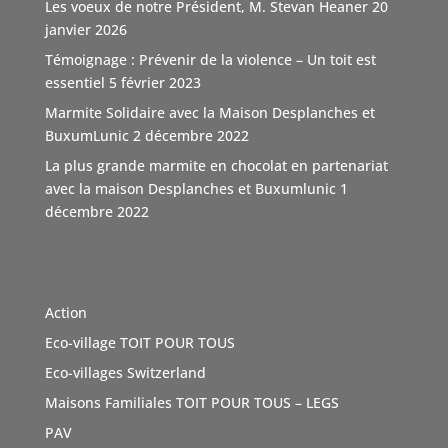
Les voeux de notre Président, M. Stevan Heaner
20
qui font la différence."
janvier 2026
TOIT POUR TOUS remercie vivement ce soutien,
Témoignage : Prévenir de la violence – Un toit est
d'autant que l'association n'est pas subventionnée
...
essentiel
5 février 2023
Voir Plus
Marmite Solidaire avec la Maison Desplanches et
Video
BuxumLunic
2 décembre 2022
Voir sur Facebook
·
Partager
La plus grande marmite en chocolat en partenariat
avec la maison Desplanches et Buxumlunic
1
décembre 2022
TOIT POUR TOUS Suisse
5 mois il y a
Une agence immobilière à Genève, Boutique Immo qui a
du coeur et relie la société avec solidarité. Boutique
Action
Immo, partenaire de l'association TOIT POUR TOUS
Eco-village TOIT POUR TOUS
Suisse. Merci de sa générosité à travers cette initiative
vertue
#Don
Eco-villages Switzerland
#geneve
e
#sensibilisations
t
#inauguration
a
#toitpourtous
Maisons Familiales TOIT POUR TOUS – LEGS
r
#solidarité
r
#contribution
ution
PAV
Photo