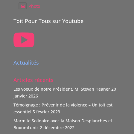
Photo
Voir sur Facebook
·
Partager
Toit Pour Tous sur Youtube

TOIT POUR TOUS Suisse
5 mois il y a
Boutique Immo, reverse 20% de sa commission à une
association partenaire choisie par le vendeur dont TOIT
Actualités
POUR TOUS Suisse.
"Nous nous positionnons ainsi comme un nouveau
Articles récents
donateur avec une volonté claire : soutenir des causes
humaines, sociales, environnementales et culturelles
Les voeux de notre Président, M. Stevan Heaner
20
qui font la différence."
janvier 2026
TOIT POUR TOUS remercie vivement ce soutien,
Témoignage : Prévenir de la violence – Un toit est
d'autant que l'association n'est pas subventionnée
...
essentiel
5 février 2023
Voir Plus
Marmite Solidaire avec la Maison Desplanches et
Video
BuxumLunic
2 décembre 2022