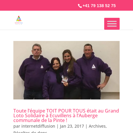
+41 79 138 52 75
Toute l’équipe TOIT POUR TOUS était au Grand
Loto Solidaire à Ecuvillens à l’Auberge
communale de la Pinte !
par
internetdiffusion
|
Jan 23, 2017
|
Archives
,
Récoltes de dons