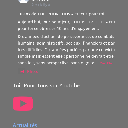
3 mois il y a
10 ans de TOIT POUR TOUS – Et tous pour toi
Aujourd’hui, jour pour jour, TOIT POUR TOUS – Et tous
pour toi célèbre ses 10 ans d’engagement.
Dix années d’action, de persévérance, de combats
humains, administratifs, sociaux, financiers et parfois
très difficiles. Dix années portées par une conviction
simple mais essentielle : personne ne devrait être laissé
sans toit, sans perspective, sans dignité
...
Voir Plus
Photo
Voir sur Facebook
·
Partager
Toit Pour Tous sur Youtube

TOIT POUR TOUS Suisse
5 mois il y a
Boutique Immo, reverse 20% de sa commission à une
association partenaire choisie par le vendeur dont TOIT
Actualités
POUR TOUS Suisse.