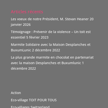
"Nous nous positionnons ainsi comme un nouveau
Articles récents
donateur avec une volonté claire : soutenir des causes
humaines, sociales, environnementales et culturelles
Les voeux de notre Président, M. Stevan Heaner
20
qui font la différence."
janvier 2026
TOIT POUR TOUS remercie vivement ce soutien,
Témoignage : Prévenir de la violence – Un toit est
d'autant que l'association n'est pas subventionnée
...
essentiel
5 février 2023
Voir Plus
Marmite Solidaire avec la Maison Desplanches et
Video
BuxumLunic
2 décembre 2022
Voir sur Facebook
·
Partager
La plus grande marmite en chocolat en partenariat
avec la maison Desplanches et Buxumlunic
1
décembre 2022
TOIT POUR TOUS Suisse
5 mois il y a
Une agence immobilière à Genève, Boutique Immo qui a
du coeur et relie la société avec solidarité. Boutique
Action
Immo, partenaire de l'association TOIT POUR TOUS
Eco-village TOIT POUR TOUS
Suisse. Merci de sa générosité à travers cette initiative
vertue
#Don
Eco-villages Switzerland