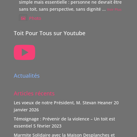
simple mais essentielle : personne ne devrait être laissé
sans toit, sans perspective, sans dignité
...
Voir Plus
Photo
Voir sur Facebook
·
Partager
Toit Pour Tous sur Youtube

TOIT POUR TOUS Suisse
5 mois il y a
Boutique Immo, reverse 20% de sa commission à une
association partenaire choisie par le vendeur dont TOIT
Actualités
POUR TOUS Suisse.
"Nous nous positionnons ainsi comme un nouveau
Articles récents
donateur avec une volonté claire : soutenir des causes
humaines, sociales, environnementales et culturelles
Les voeux de notre Président, M. Stevan Heaner
20
qui font la différence."
janvier 2026
TOIT POUR TOUS remercie vivement ce soutien,
Témoignage : Prévenir de la violence – Un toit est
d'autant que l'association n'est pas subventionnée
...
essentiel
5 février 2023
Voir Plus
Marmite Solidaire avec la Maison Desplanches et