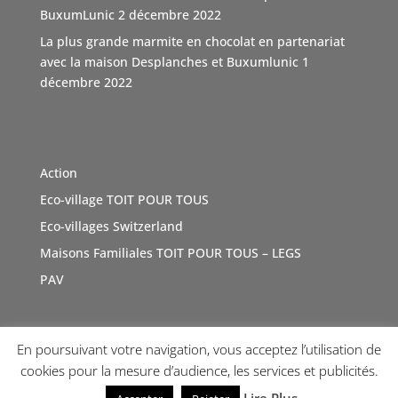
Video
BuxumLunic
2 décembre 2022
Voir sur Facebook
·
Partager
La plus grande marmite en chocolat en partenariat
avec la maison Desplanches et Buxumlunic
1
décembre 2022
TOIT POUR TOUS Suisse
5 mois il y a
Une agence immobilière à Genève, Boutique Immo qui a
du coeur et relie la société avec solidarité. Boutique
Action
Immo, partenaire de l'association TOIT POUR TOUS
Eco-village TOIT POUR TOUS
Suisse. Merci de sa générosité à travers cette initiative
vertue
#Don
Eco-villages Switzerland
#geneve
e
#sensibilisations
t
#inauguration
a
#toitpourtous
Maisons Familiales TOIT POUR TOUS – LEGS
r
#solidarité
r
#contribution
ution
PAV
Photo
Voir sur Facebook
·
Partager
En poursuivant votre navigation, vous acceptez l’utilisation de
Copyright © 2026 TOI(T) POUR TOUS !
Internet Diffusion
cookies pour la mesure d’audience, les services et publicités.
TOIT POUR TOUS Suisse
a 2 nouvelles photos
du Le 6 mars à 06:22.