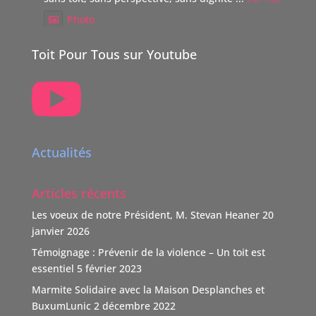
Photo
Voir sur Facebook
·
Partager
Toit Pour Tous sur Youtube

TOIT POUR TOUS Suisse
5 mois il y a
Boutique Immo, reverse 20% de sa commission à une
association partenaire choisie par le vendeur dont TOIT
Actualités
POUR TOUS Suisse.
"Nous nous positionnons ainsi comme un nouveau
Articles récents
donateur avec une volonté claire : soutenir des causes
humaines, sociales, environnementales et culturelles
Les voeux de notre Président, M. Stevan Heaner
20
qui font la différence."
janvier 2026
TOIT POUR TOUS remercie vivement ce soutien,
Témoignage : Prévenir de la violence – Un toit est
d'autant que l'association n'est pas subventionnée
...
essentiel
5 février 2023
Voir Plus
Marmite Solidaire avec la Maison Desplanches et
Video
BuxumLunic
2 décembre 2022