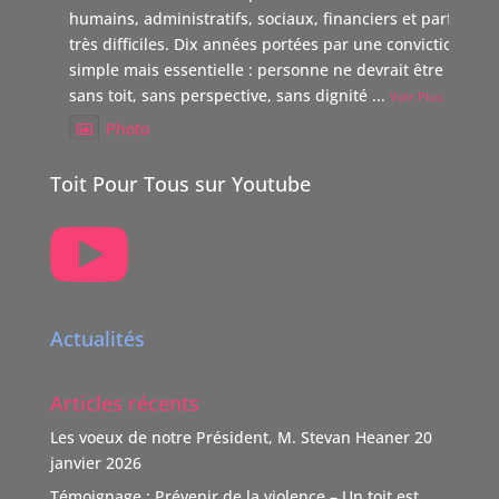
humains, administratifs, sociaux, financiers et parfois
très difficiles. Dix années portées par une conviction
simple mais essentielle : personne ne devrait être laissé
sans toit, sans perspective, sans dignité
...
Voir Plus
Photo
Voir sur Facebook
·
Partager
Toit Pour Tous sur Youtube

TOIT POUR TOUS Suisse
5 mois il y a
Boutique Immo, reverse 20% de sa commission à une
association partenaire choisie par le vendeur dont TOIT
Actualités
POUR TOUS Suisse.
"Nous nous positionnons ainsi comme un nouveau
Articles récents
donateur avec une volonté claire : soutenir des causes
humaines, sociales, environnementales et culturelles
Les voeux de notre Président, M. Stevan Heaner
20
qui font la différence."
janvier 2026
TOIT POUR TOUS remercie vivement ce soutien,
Témoignage : Prévenir de la violence – Un toit est