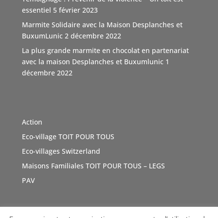
d'autant que l'association n'est pas subventionnée
...
essentiel
5 février 2023
Voir Plus
Marmite Solidaire avec la Maison Desplanches et
Video
BuxumLunic
2 décembre 2022
Voir sur Facebook
·
Partager
La plus grande marmite en chocolat en partenariat
avec la maison Desplanches et Buxumlunic
1
décembre 2022
TOIT POUR TOUS Suisse
5 mois il y a
Une agence immobilière à Genève, Boutique Immo qui a
du coeur et relie la société avec solidarité. Boutique
Action
Immo, partenaire de l'association TOIT POUR TOUS
Eco-village TOIT POUR TOUS
Suisse. Merci de sa générosité à travers cette initiative
vertue
#Don
Eco-villages Switzerland
#geneve
e
#sensibilisations
t
#inauguration
a
#toitpourtous
Maisons Familiales TOIT POUR TOUS – LEGS
r
#solidarité
r
#contribution
ution
PAV
Photo
Voir sur Facebook
·
Partager