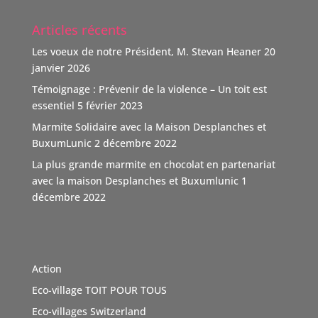
"Nous nous positionnons ainsi comme un nouveau
Articles récents
donateur avec une volonté claire : soutenir des causes
humaines, sociales, environnementales et culturelles
Les voeux de notre Président, M. Stevan Heaner
20
qui font la différence."
janvier 2026
TOIT POUR TOUS remercie vivement ce soutien,
Témoignage : Prévenir de la violence – Un toit est
d'autant que l'association n'est pas subventionnée
...
essentiel
5 février 2023
Voir Plus
Marmite Solidaire avec la Maison Desplanches et
Video
BuxumLunic
2 décembre 2022
Voir sur Facebook
·
Partager
La plus grande marmite en chocolat en partenariat
avec la maison Desplanches et Buxumlunic
1
décembre 2022
TOIT POUR TOUS Suisse
5 mois il y a
Une agence immobilière à Genève, Boutique Immo qui a
du coeur et relie la société avec solidarité. Boutique
Action
Immo, partenaire de l'association TOIT POUR TOUS
Eco-village TOIT POUR TOUS
Suisse. Merci de sa générosité à travers cette initiative
vertue
#Don
Eco-villages Switzerland