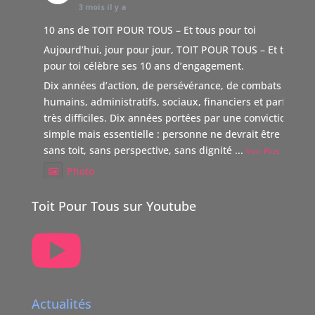
3 mois il y a
10 ans de TOIT POUR TOUS – Et tous pour toi
Aujourd’hui, jour pour jour, TOIT POUR TOUS – Et tous
pour toi célèbre ses 10 ans d’engagement.
Dix années d’action, de persévérance, de combats
humains, administratifs, sociaux, financiers et parfois
très difficiles. Dix années portées par une conviction
simple mais essentielle : personne ne devrait être laissé
sans toit, sans perspective, sans dignité
...
Voir Plus
Photo
Voir sur Facebook
·
Partager
Toit Pour Tous sur Youtube

TOIT POUR TOUS Suisse
5 mois il y a
Boutique Immo, reverse 20% de sa commission à une
association partenaire choisie par le vendeur dont TOIT
Actualités
POUR TOUS Suisse.