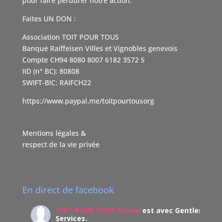
pour faire perdurer notre action.
Faites UN DON :
Association TOIT POUR TOUS
Banque Raiffeisen Villes et Vignobles genevois
Compte CH94 8080 8007 6182 3572 5
IID (n° BC): 80808
SWIFT-BIC: RAIFCH22
https://www.paypal.me/toitpourtousorg
Mentions légales &
respect de la vie privée
En direct de facebook
TOIT POUR TOUS Suisse
est avec Gentleman
Services.