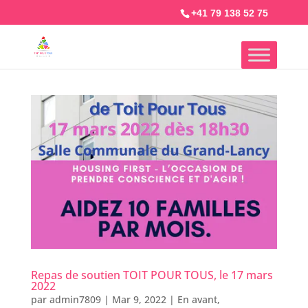
+41 79 138 52 75
Repas de soutien TOIT POUR TOUS, le 17 mars
2022
par
admin7809
|
Mar 9, 2022
|
En avant
,