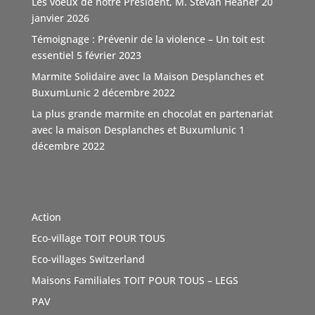
Les voeux de notre Président, M. Stevan Heaner
20
qui font la différence."
janvier 2026
TOIT POUR TOUS remercie vivement ce soutien,
Témoignage : Prévenir de la violence – Un toit est
d'autant que l'association n'est pas subventionnée
...
essentiel
5 février 2023
Voir Plus
Marmite Solidaire avec la Maison Desplanches et
Video
BuxumLunic
2 décembre 2022
Voir sur Facebook
·
Partager
La plus grande marmite en chocolat en partenariat
avec la maison Desplanches et Buxumlunic
1
décembre 2022
TOIT POUR TOUS Suisse
5 mois il y a
Une agence immobilière à Genève, Boutique Immo qui a
du coeur et relie la société avec solidarité. Boutique
Action
Immo, partenaire de l'association TOIT POUR TOUS
Eco-village TOIT POUR TOUS
Suisse. Merci de sa générosité à travers cette initiative
vertue
#Don
Eco-villages Switzerland
#geneve
e
#sensibilisations
t
#inauguration
a
#toitpourtous
Maisons Familiales TOIT POUR TOUS – LEGS
r
#solidarité
r
#contribution
ution
PAV
Photo