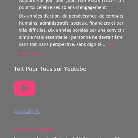
Aujourd’hui, jour pour jour, TOIT POUR TOUS – Et tous
pour toi célèbre ses 10 ans d’engagement.
Dix années d’action, de persévérance, de combats
humains, administratifs, sociaux, financiers et parfois
très difficiles. Dix années portées par une conviction
simple mais essentielle : personne ne devrait être laissé
sans toit, sans perspective, sans dignité
...
Voir Plus
Photo
Voir sur Facebook
·
Partager
Toit Pour Tous sur Youtube

TOIT POUR TOUS Suisse
5 mois il y a
Boutique Immo, reverse 20% de sa commission à une
association partenaire choisie par le vendeur dont TOIT
Actualités
POUR TOUS Suisse.
"Nous nous positionnons ainsi comme un nouveau
Articles récents
donateur avec une volonté claire : soutenir des causes
humaines, sociales, environnementales et culturelles