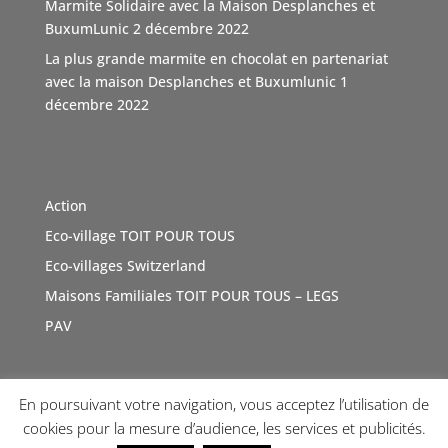
Marmite Solidaire avec la Maison Desplanches et
Video
BuxumLunic
2 décembre 2022
Voir sur Facebook
·
Partager
La plus grande marmite en chocolat en partenariat
avec la maison Desplanches et Buxumlunic
1
décembre 2022
TOIT POUR TOUS Suisse
5 mois il y a
Une agence immobilière à Genève, Boutique Immo qui a
du coeur et relie la société avec solidarité. Boutique
Action
Immo, partenaire de l'association TOIT POUR TOUS
Eco-village TOIT POUR TOUS
Suisse. Merci de sa générosité à travers cette initiative
vertue
#Don
Eco-villages Switzerland
#geneve
e
#sensibilisations
t
#inauguration
a
#toitpourtous
Maisons Familiales TOIT POUR TOUS – LEGS
r
#solidarité
r
#contribution
ution
PAV
Photo
Voir sur Facebook
·
Partager
En poursuivant votre navigation, vous acceptez l’utilisation de
Copyright © 2026 TOI(T) POUR TOUS !
Internet Diffusion
cookies pour la mesure d’audience, les services et publicités.
TOIT POUR TOUS Suisse
a 2 nouvelles photos