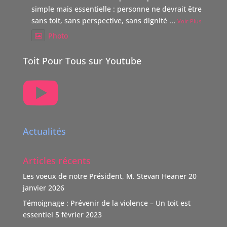
simple mais essentielle : personne ne devrait être laissé
sans toit, sans perspective, sans dignité
...
Voir Plus
Photo
Voir sur Facebook
·
Partager
Toit Pour Tous sur Youtube

TOIT POUR TOUS Suisse
5 mois il y a
Boutique Immo, reverse 20% de sa commission à une
association partenaire choisie par le vendeur dont TOIT
Actualités
POUR TOUS Suisse.
"Nous nous positionnons ainsi comme un nouveau
Articles récents
donateur avec une volonté claire : soutenir des causes
humaines, sociales, environnementales et culturelles
Les voeux de notre Président, M. Stevan Heaner
20
qui font la différence."
janvier 2026
TOIT POUR TOUS remercie vivement ce soutien,
Témoignage : Prévenir de la violence – Un toit est
d'autant que l'association n'est pas subventionnée
...
essentiel
5 février 2023
Voir Plus