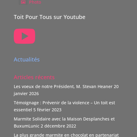
Photo
Voir sur Facebook
·
Partager
Toit Pour Tous sur Youtube

TOIT POUR TOUS Suisse
5 mois il y a
Boutique Immo, reverse 20% de sa commission à une
association partenaire choisie par le vendeur dont TOIT
Actualités
POUR TOUS Suisse.
"Nous nous positionnons ainsi comme un nouveau
Articles récents
donateur avec une volonté claire : soutenir des causes
humaines, sociales, environnementales et culturelles
Les voeux de notre Président, M. Stevan Heaner
20
qui font la différence."
janvier 2026
TOIT POUR TOUS remercie vivement ce soutien,
Témoignage : Prévenir de la violence – Un toit est
d'autant que l'association n'est pas subventionnée
...
essentiel
5 février 2023
Voir Plus
Marmite Solidaire avec la Maison Desplanches et
Video
BuxumLunic
2 décembre 2022
Voir sur Facebook
·
Partager
La plus grande marmite en chocolat en partenariat