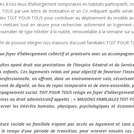
 à nos lieux d’hébergement temporaires en habitats participatifs, no
TOUS par une lettre de motivation et un CV, indiquant quelle serait
iliales TOIT POUR TOUS pour contribuer au déploiement du modèle a
en mettant tout en œuvre pour rechercher activement un logement dé
urnalier de type hôtelier à la nuitée, renouvelable à la semaine sur u
fin de pouvoir intégrer nos maisons d’accueil familiales TOIT POUR 
foyer d’hébergement collectif et provisoire avec un accompagnemen
ltes ayant droit aux prestations de l’Hospice Général et du Servi
fants. Ces logements relais ont pour objectif de favoriser l’inserti
professionnelle, en offrant, dans un environnement sain, sécurisant
ment de dignité, un lieu de repos temporaire et de vivre-ensemble, 
ompagnement social. TOIT POUR TOUS reloge en foyer d’hébergement d
mises au droit administratif appelés : « MAISONS FAMILIALES TOIT P
éserver les intérêts humains, physiques, psychologiques et écono
ture sociale ou familiale n’ayant pas accès au logement et sans 
, le temps d’une période de transition, pour orienter ensuite ces