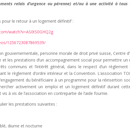
ments relais d’urgence ou pérenne) et/ou à une activité à tou
 pour le retour à un logement définitif :
e.com/watch?v=AS0tS0GHQ2g
ideos/1256723087869539/
n gouvernementale, personne morale de droit privé suisse, Centre d
e et les prestations d’un accompagnement social pour permettre un r
ntérêts communs et l’intérêt général, dans le respect d’un règlement 
gnant le règlement d’ordre intérieur et la Convention. L’associatio
’engagement du bénéficiaire à un programme pour la réinsertion socia
echercher activement un emploi et un logement définitif durant cet
vis à vis de l‘association en contrepartie de l’aide fournie.
ier les prestations suivantes :
blé, diurne et nocturne