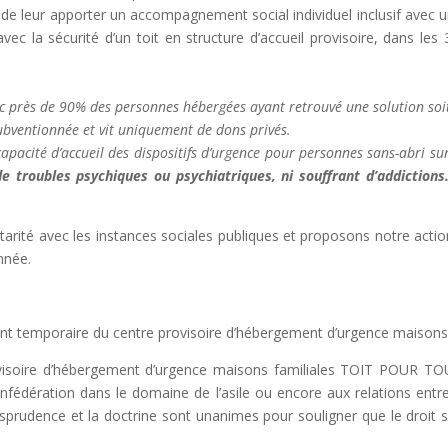
e leur apporter un accompagnement social individuel inclusif avec 
vec la sécurité d’un toit en structure d’accueil provisoire, dans l
c près de 90% des personnes hébergées ayant retrouvé une solution soit 
subventionnée et vit uniquement de dons privés.
apacité d’accueil des dispositifs d’urgence pour personnes sans-abri s
de troubles psychiques ou psychiatriques, ni souffrant d’addictions
arité avec les instances sociales publiques et proposons notre acti
nnée.
 temporaire du centre provisoire d’hébergement d’urgence maison
provisoire d’hébergement d’urgence maisons familiales TOIT POUR TO
onfédération dans le domaine de l’asile ou encore aux relations entr
isprudence et la doctrine sont unanimes pour souligner que le droi