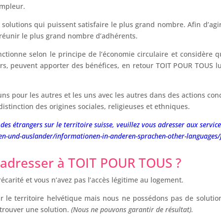
ampleur.
lutions qui puissent satisfaire le plus grand nombre. Afin d’agir 
 réunir le plus grand nombre d’adhérents.
tionne selon le principe de l’économie circulaire et considère
rs, peuvent apporter des bénéfices, en retour TOIT POUR TOUS lui
 uns pour les autres et les uns avec les autres dans des actions co
istinction des origines sociales, religieuses et ethniques.
 des étrangers sur le territoire suisse, veuillez vous adresser aux servi
n-und-auslander/informationen-in-anderen-sprachen-other-languages/f
s adresser à TOIT POUR TOUS ?
écarité et vous n’avez pas l’accès légitime au logement.
sur le territoire helvétique mais nous ne possédons pas de solut
 trouver une solution.
(Nous ne pouvons garantir de résultat).