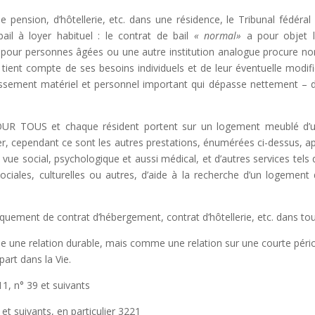
de pension, d’hôtellerie, etc. dans une résidence, le Tribunal fédéral
ail à loyer habituel : le contrat de bail
« normal»
a pour objet l
e pour personnes âgées ou une autre institution analogue procure n
tient compte de ses besoins individuels et de leur éventuelle modifi
tissement matériel et personnel important qui dépasse nettement – 
POUR TOUS et chaque résident portent sur un logement meublé d’ur
er, cependant ce sont les autres prestations, énumérées ci-dessus, a
ue social, psychologique et aussi médical, et d’autres services tels 
sociales, culturelles ou autres, d’aide à la recherche d’un logement 
idiquement de contrat d’hébergement, contrat d’hôtellerie, etc. dans t
e une relation durable, mais comme une relation sur une courte pério
art dans la Vie.
11, n° 39 et suivants
et suivants, en particulier 3221